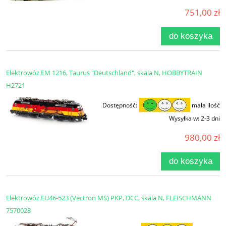
751,00 zł
do koszyka
Elektrowóz EM 1216, Taurus "Deutschland", skala N, HOBBYTRAIN
H2721
Dostępność:
mała ilość
Wysyłka w:
2-3 dni
980,00 zł
do koszyka
Elektrowóz EU46-523 (Vectron MS) PKP, DCC, skala N, FLEISCHMANN
7570028