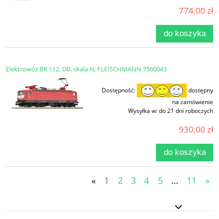
774,00 zł
do koszyka
Elektrowóz BR 112, DB, skala N, FLEISCHMANN 7560043
Dostępność:
dostępny
na zamówienie
Wysyłka w:
do 21 dni roboczych
930,00 zł
do koszyka
«
1
2
3
4
5
...
11
»