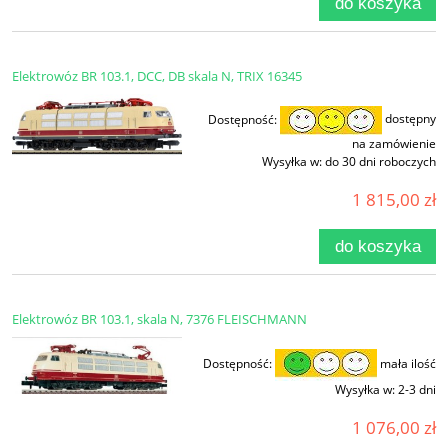
do koszyka
Elektrowóz BR 103.1, DCC, DB skala N, TRIX 16345
Dostępność:
dostępny
na zamówienie
Wysyłka w:
do 30 dni roboczych
1 815,00 zł
do koszyka
Elektrowóz BR 103.1, skala N, 7376 FLEISCHMANN
Dostępność:
mała ilość
Wysyłka w:
2-3 dni
1 076,00 zł