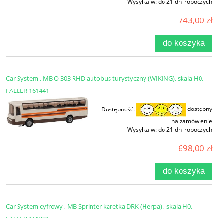
Wysyłka w:
do 21 dni roboczych
743,00 zł
do koszyka
Car System , MB O 303 RHD autobus turystyczny (WIKING), skala H0,
FALLER 161441
Dostępność:
dostępny
na zamówienie
Wysyłka w:
do 21 dni roboczych
698,00 zł
do koszyka
Car System cyfrowy , MB Sprinter karetka DRK (Herpa) , skala H0,