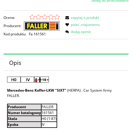
dodaj do przechowalni
Ocena:
zapytaj o produkt
poleć znajomemu
Producent:
dodaj opinię
Kod produktu:
Fa 161561
Opis
Mercedes-Benz Koffer-LKW "SIXT"
(HERPA) . Car System firmy
FALLER.
Producent
FALLER
Numer katalogowy
161561
Skala
H0 (1:87)
Epoka
IV