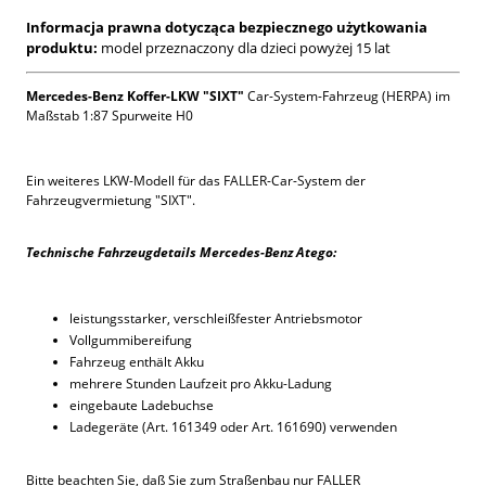
Informacja
prawna dotycząca bezpiecznego użytkowania
produktu:
model przeznaczony dla dzieci powyżej 15 lat
Mercedes-Benz Koffer-LKW "SIXT"
Car-System-Fahrzeug (HERPA) im
Maßstab 1:87 Spurweite H0
Ein weiteres LKW-Modell für das FALLER-Car-System der
Fahrzeugvermietung "SIXT".
Technische Fahrzeugdetails Mercedes-Benz Atego:
leistungsstarker, verschleißfester Antriebsmotor
Vollgummibereifung
Fahrzeug enthält Akku
mehrere Stunden Laufzeit pro Akku-Ladung
eingebaute Ladebuchse
Ladegeräte (Art. 161349 oder Art. 161690) verwenden
Bitte beachten Sie, daß Sie zum Straßenbau nur FALLER