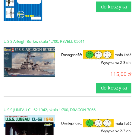
do koszyka
U.S.S Arleigh Burke, skala 1:700, REVELL 05011
Dostępność:
mała ilość
Wysyłka w:
2-3 dni
115,00 zł
do koszyka
U.S.S JUNEAU CL 62 1942, skala 1:700, DRAGON 7066
Dostępność:
mała ilość
Wysyłka w:
2-3 dni