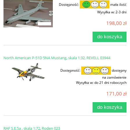
Dostępność:
mała ilość
Wysyłka w:
2-3 dni
198,00 zł
do koszyka
North American P-51D 5NA Mustang, skala 1:32, REVELL 03944
Dostępność:
dostępny
na zamówienie
Wysyłka w:
do 21 dni roboczych
171,00 zł
do koszyka
RAF S.E.5a , skala 1:72, Roden 023