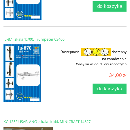
do koszyka
Ju-87 , skala 1:700, Trumpeter 03466
Dostępność:
dostępny
na zamówienie
Wysyłka w:
do 30 dni roboczych
34,00 zł
do koszyka
KC-135E USAF, ANG , skala 1:144, MINICRAFT 14627