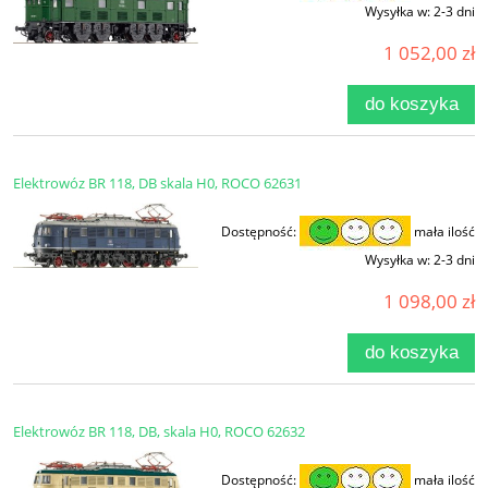
Wysyłka w:
2-3 dni
1 052,00 zł
do koszyka
Elektrowóz BR 118, DB skala H0, ROCO 62631
Dostępność:
mała ilość
Wysyłka w:
2-3 dni
1 098,00 zł
do koszyka
Elektrowóz BR 118, DB, skala H0, ROCO 62632
Dostępność:
mała ilość