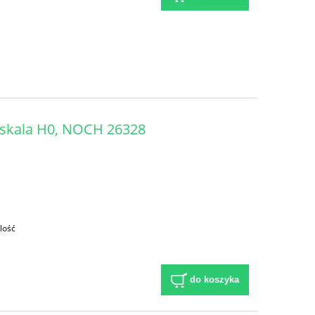
, skala H0, NOCH 26328
lość
do koszyka