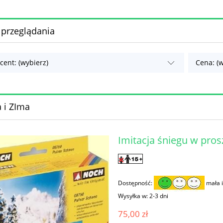
 przeglądania
cent: (wybierz)
Cena: (w
 i ZIma
Imitacja śniegu w pro
Dostępność:
mała i
Wysyłka w:
2-3 dni
75,00 zł