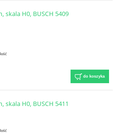
m, skala H0, BUSCH 5409
lość
do koszyka
m, skala H0, BUSCH 5411
lość