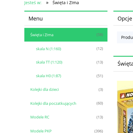
»
Jesteś w:
Święta i ZIma
Menu
Opcje
Święta i ZIma
(58)
Produ
skala N (1:160)
(12)
skala TT (1:120)
(13)
Święta
skala H0 (1:87)
(51)
Kolejki dla dzieci
(3)
Kolejki dla poczatkujących
(60)
Modele RC
(13)
Modele PKP
(396)