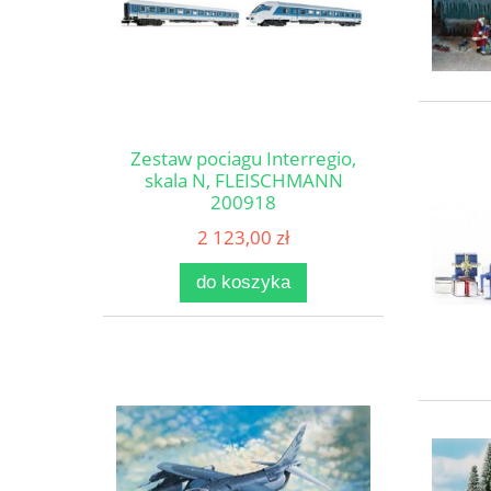
Zestaw pociagu Interregio,
skala N, FLEISCHMANN
200918
2 123,00 zł
do koszyka