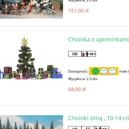
Wysyłka w:
2-3 dni
151,00 zł
Choinka z upominkami
Dostępność:
mała i
Wysyłka w:
2-3 dni
68,00 zł
Choinki zimą , 10-14 