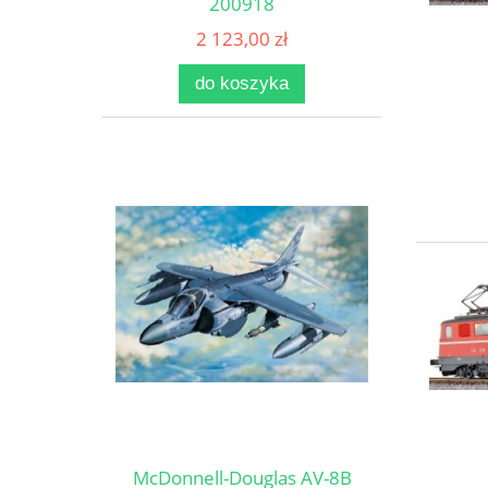
200918
2 123,00 zł
do koszyka
McDonnell-Douglas AV-8B